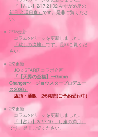
『【占い】2/17 21:02 みずがめ座の
新月 金環日食』
です。是非ご覧くださ
い。
2/15更新
コラムのページを更新しました。
『赦しの境地』
です。是非ご覧くだ
さい。
​2/2更新
JO☆STAR氏コラボ企画
「【天界の至福】〜Game
Changer〜 ジョウスタープロデュー
ス2026」
店頭・通販 2/5発売(ご予約受付中)
2/2更新
コラムのページを更新しました。
『【占い】2/2 7:10 しし座の満月』
です。是非ご覧ください。