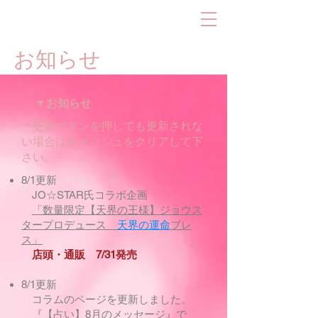
お知らせ
▼お知らせ
＊更新ボタンを押しても更新されな
い場合はキャッシュをクリアして下
さい。
8/1更新
JO☆STAR氏コラボ企画​
「数量限定【天界の王様】ジョウス
タープロデュース
天界の運命
ブレ
ス」
店頭・通販 7/31発売
8/1更新
コラムのページを更新しました。
『【占い】8月のメッセージ』
で