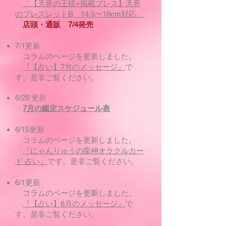
「【天界の王様⭐︎掲載ブレス】天界
のブレスレットB 14.5〜16cm対応」
店頭・通販 7/4発売
7/1更新
コラムのページを更新しました。
『【占い】7月のメッセージ』
で
す。是非ご覧ください。
6/28 更新
7月の鑑定スケジュール表
6/15更新
コラムのページを更新しました。
『にゃんりゅうの龍神オラクルカー
ド 占い』
です。是非ご覧ください。
6/1更新
コラムのページを更新しました。
『【占い】6月のメッセージ』
で
す。是非ご覧ください。