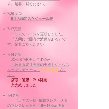
す。是非ご覧ください。
7/26 更新
8月の鑑定スケジュール表
7/17更新
コラムのページを更新しました。
『人間には固有の波動がある』
で
す。是非ご覧ください。
7/14更新
JO☆STAR氏コラボ企画​
「数量限定【天界の王様】ジョウス
タープロデュース
天界の宝玉
ブレ
ス」
店頭・通販 7/14発売
完売致しました
7/4更新
「【天界の王様⭐︎掲載ブレス】天界
のブレスレットA 16〜17.5cm対応」