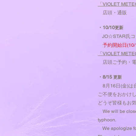
「VIOLET METE
店頭・
通販
・10/10
更新
JO☆STAR氏
予約開始日(10/1
「VIOLET METE
店頭ご予約・
・8/15
更新
8月16日(金)
ご不便をおかけ
どうぞ皆様もお
We will be closed
typhoon.
We apologize for