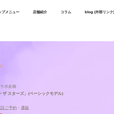
ップメニュー
店舗紹介
コラム
blog (外部リンク
年
ラボ企画
ー ザ スターズ」(ベーシックモデル)
電話ご予約
・
通販