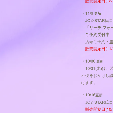
販売開始日(12/
・11/3
更新
JO☆STAR氏
コ
「リーチ フォー
ご予約受付中
店頭ご予約・
販売開始日(11/
・10/30
更新
10/31(木)
不便をおかけし
げます。
・10/16
更新
JO☆STAR氏
販売開始日(10/1