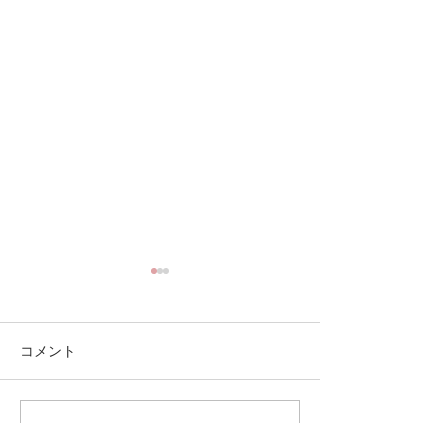
コメント
【占い】7月のメッセージ
【占い】6月の
この投稿へのコメントは利用でき